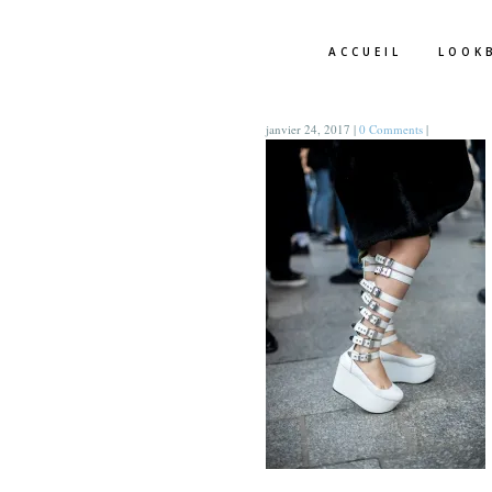
ACCUEIL
LOOK
janvier 24, 2017
|
0 Comments
|