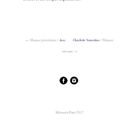
← Marque précédente /
Avoc
Charlotte Sometime
/ Marque
suivante →
Kiliwatch Paris 2017