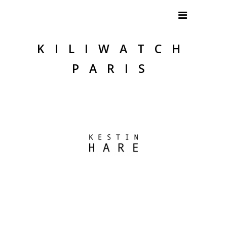
KILIWATCH
PARIS
.
.