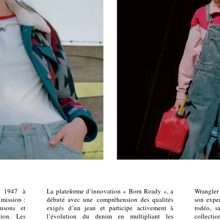
n 1947 à
La plateforme d’innovation « Born Ready », a
Wrangle
 mission :
débuté avec une compréhension des qualités
son exper
ousons et
exigés d’un jean et participe activement à
rodéo, s
tion. Les
l’évolution du denim en multipliant les
collecti