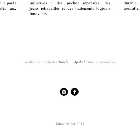
que par la
initiatives : des poches repensées, des
durable,
ptés aux
jeans retravaillés et des traitements toujours
tous atte
innovants.
← Marque précédente /
Tinsels
April 77
/ Marque suivante →
Kiliwatch Paris 2017