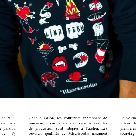
e en 2003
Chaque saison, les couturiers apprennent de
Le vestia
 en quête
nouveaux savoir-faire et de nouveaux modules
pièces 
ne passion
de production sont intégrés à l’atelier. Les
première
 de s’y
ouvriers qualifiés de Misericordia assument
sourcing