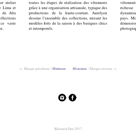
r atelier
toutes les étapes de réalisation des vêtements
vêtements
e Lima et
grâce à une organisation artisanale, typique des
richess
a de Alta
productions de la haute-couture. Aurelyen
dynam
lections
dessine l’ensemble des collections, mixant les
pays. Mis
 ce vaste
modèles forts de la saison à des basiques chics
dimensi
on.
et intemporels.
photograp
← Marque précédente /
Minimum
Momotaro
/ Marque suivante →
Kiliwatch Paris 2017