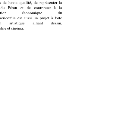
 de haute qualité, de représenter la
e du Pérou et de contribuer à la
isation économique du
ericordia est aussi un projet à forte
on artistique alliant dessin,
hie et cinéma.