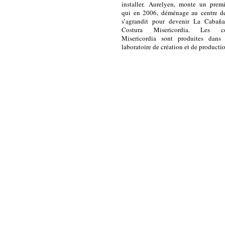
installer.
Aurelyen, monte un premie
qui en 2006, déménage au centre d
s’agrandit pour devenir La Cabañ
Costura Misericordia.
Les col
Misericordia sont produites dans
laboratoire de création et de producti