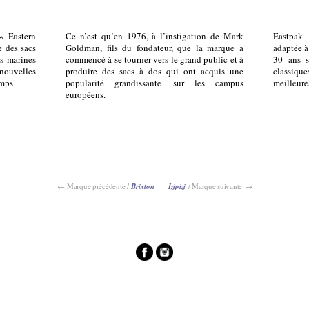
« Eastern
Ce n’est qu’en 1976, à l’instigation de Mark
Eastpak
e des sacs
Goldman, fils du fondateur, que la marque a
adaptée à 
es marines
commencé à se tourner vers le grand public et à
30 ans s
nouvelles
produire des sacs à dos qui ont acquis une
classique
emps.
popularité grandissante sur les campus
meilleure
européens.
← Marque précédente /
Brixton
Izipizi
/ Marque suivante →