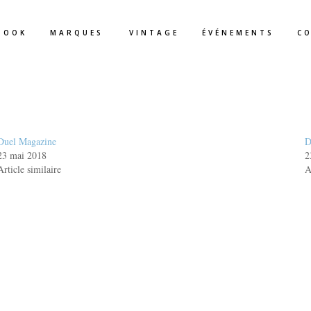
BOOK
MARQUES
VINTAGE
ÉVÉNEMENTS
C
Duel Magazine
D
23 mai 2018
2
Article similaire
A